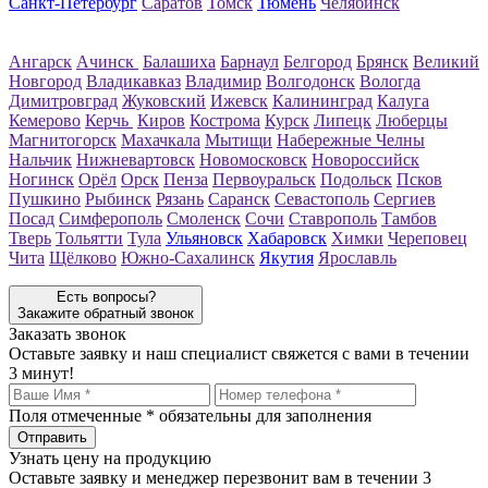
Санкт-Петербург
Саратов
Томск
Тюмень
Челябинск
Ангарск
Ачинск
Балашиха
Барнаул
Белгород
Брянск
Великий
Новгород
Владикавказ
Владимир
Волгодонск
Вологда
Димитровград
Жуковский
Ижевск
Калининград
Калуга
Кемерово
Керчь
Киров
Кострома
Курск
Липецк
Люберцы
Магнитогорск
Махачкала
Мытищи
Набережные Челны
Нальчик
Нижневартовск
Новомосковск
Новороссийск
Ногинск
Орёл
Орск
Пенза
Первоуральск
Подольск
Псков
Пушкино
Рыбинск
Рязань
Саранск
Севастополь
Сергиев
Посад
Симферополь
Смоленск
Сочи
Ставрополь
Тамбов
Тверь
Тольятти
Тула
Ульяновск
Хабаровск
Химки
Череповец
Чита
Щёлково
Южно-Сахалинск
Якутия
Ярославль
Есть вопросы?
Закажите обратный звонок
Заказать звонок
Оставьте заявку и наш специалист свяжется с вами в течении
3 минут!
Поля отмеченные
*
обязательны для заполнения
Узнать цену на продукцию
Оставьте заявку и менеджер перезвонит вам в течении 3