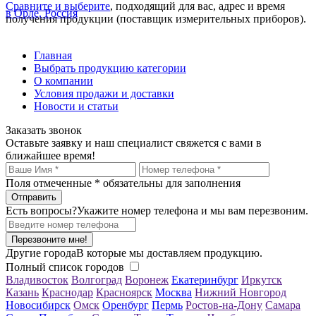
Сравните и выберите
, подходящий для вас, адрес и время
в Орле, Россия
получения продукции (поставщик измерительных приборов).
Главная
Выбрать продукцию категории
О компании
Условия продажи и доставки
Новости и статьи
Заказать звонок
Оставьте заявку и наш специалист свяжется с вами в
ближайшее время!
Поля отмеченные
*
обязательны для заполнения
Есть вопросы?
Укажите номер телефона и мы вам перезвоним.
Перезвоните мне!
Другие города
В которые мы доставляем продукцию.
Полный список городов
Владивосток
Волгоград
Воронеж
Екатеринбург
Иркутск
Казань
Краснодар
Красноярск
Москва
Нижний Новгород
Новосибирск
Омск
Оренбург
Пермь
Ростов-на-Дону
Самара