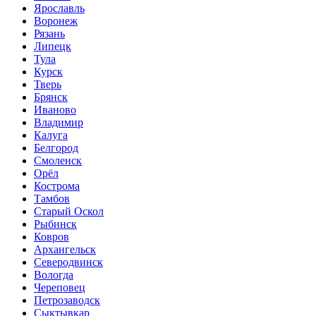
Ярославль
Воронеж
Рязань
Липецк
Тула
Курск
Тверь
Брянск
Иваново
Владимир
Калуга
Белгород
Смоленск
Орёл
Кострома
Тамбов
Старый Оскол
Рыбинск
Ковров
Архангельск
Северодвинск
Вологда
Череповец
Петрозаводск
Сыктывкар