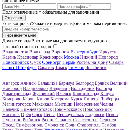
ближайшее время!
Поля отмеченные
*
обязательны для заполнения
Есть вопросы?
Укажите номер телефона и мы вам перезвоним.
Перезвоните мне!
Другие города
В которые мы доставляем продукцию.
Полный список городов
Владивосток
Волгоград
Воронеж
Екатеринбург
Иркутск
Казань
Краснодар
Красноярск
Москва
Нижний Новгород
Новосибирск
Омск
Оренбург
Пермь
Ростов-на-Дону
Самара
Санкт-Петербург
Саратов
Томск
Тюмень
Челябинск
Ангарск
Ачинск
Балашиха
Барнаул
Белгород
Брянск
Великий
Новгород
Владикавказ
Владимир
Волгодонск
Вологда
Димитровград
Жуковский
Ижевск
Калининград
Калуга
Кемерово
Керчь
Киров
Кострома
Курск
Липецк
Люберцы
Магнитогорск
Махачкала
Мытищи
Набережные Челны
Нальчик
Нижневартовск
Новомосковск
Новороссийск
Ногинск
Орёл
Орск
Пенза
Первоуральск
Подольск
Псков
Пушкино
Рыбинск
Рязань
Саранск
Севастополь
Сергиев
Посад
Симферополь
Смоленск
Сочи
Ставрополь
Тамбов