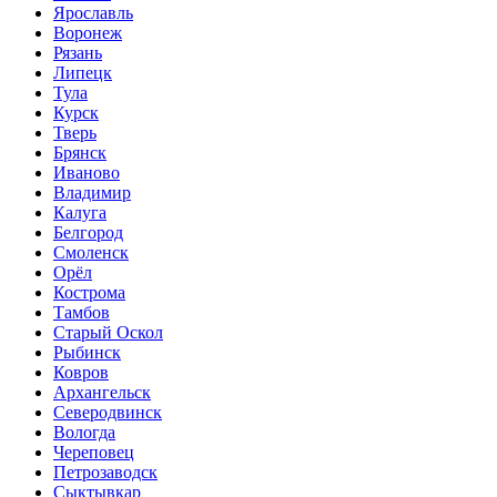
Ярославль
Воронеж
Рязань
Липецк
Тула
Курск
Тверь
Брянск
Иваново
Владимир
Калуга
Белгород
Смоленск
Орёл
Кострома
Тамбов
Старый Оскол
Рыбинск
Ковров
Архангельск
Северодвинск
Вологда
Череповец
Петрозаводск
Сыктывкар