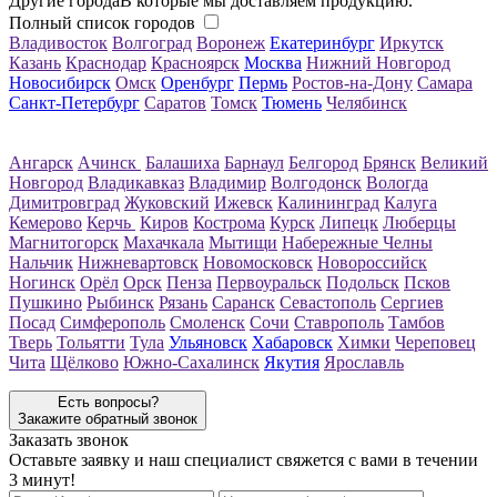
Другие города
В которые мы доставляем продукцию.
Полный список городов
Владивосток
Волгоград
Воронеж
Екатеринбург
Иркутск
Казань
Краснодар
Красноярск
Москва
Нижний Новгород
Новосибирск
Омск
Оренбург
Пермь
Ростов-на-Дону
Самара
Санкт-Петербург
Саратов
Томск
Тюмень
Челябинск
Ангарск
Ачинск
Балашиха
Барнаул
Белгород
Брянск
Великий
Новгород
Владикавказ
Владимир
Волгодонск
Вологда
Димитровград
Жуковский
Ижевск
Калининград
Калуга
Кемерово
Керчь
Киров
Кострома
Курск
Липецк
Люберцы
Магнитогорск
Махачкала
Мытищи
Набережные Челны
Нальчик
Нижневартовск
Новомосковск
Новороссийск
Ногинск
Орёл
Орск
Пенза
Первоуральск
Подольск
Псков
Пушкино
Рыбинск
Рязань
Саранск
Севастополь
Сергиев
Посад
Симферополь
Смоленск
Сочи
Ставрополь
Тамбов
Тверь
Тольятти
Тула
Ульяновск
Хабаровск
Химки
Череповец
Чита
Щёлково
Южно-Сахалинск
Якутия
Ярославль
Есть вопросы?
Закажите обратный звонок
Заказать звонок
Оставьте заявку и наш специалист свяжется с вами в течении
3 минут!