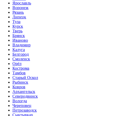
Ярославль
Воронеж
Рязань
Липецк
Тула
Курск
Тверь
Брянск
Иваново
Владимир
Калуга
Белгород
Смоленск
Орёл
Кострома
Тамбов
Старый Оскол
Рыбинск
Ковров
Архангельск
Северодвинск
Вологда
Череповец
Петрозаводск
Сыктывкар