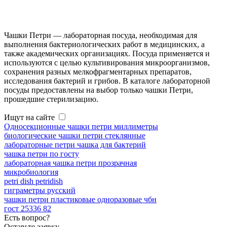
Чашки Петри — лабораторная посуда, необходимая для
выполнения бактериологических работ в медицинских, а
также академических организациях. Посуда применяется и
используются с целью культивирования микроорганизмов,
сохранения разных мелкофрагментарных препаратов,
исследования бактерий и грибов. В каталоге лабораторной
посуды предоставлены на выбор только чашки Петри,
прошедшие стерилизацию.
Ищут на сайте
Односекционные чашки петри миллиметры
биологические чашки петри стеклянные
лабораторные петри чашка для бактерий
чашка петри по госту
лабораторная чашка петри прозрачная
микробиология
petri dish petridish
гиграметры русский
чашки петри пластиковые одноразовые чбн
гост 25336 82
Есть вопрос?
Оставьте заявку