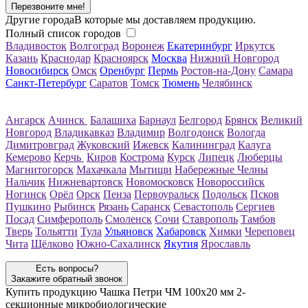
Перезвоните мне!
Другие города
В которые мы доставляем продукцию.
Полный список городов
Владивосток
Волгоград
Воронеж
Екатеринбург
Иркутск
Казань
Краснодар
Красноярск
Москва
Нижний Новгород
Новосибирск
Омск
Оренбург
Пермь
Ростов-на-Дону
Самара
Санкт-Петербург
Саратов
Томск
Тюмень
Челябинск
Ангарск
Ачинск
Балашиха
Барнаул
Белгород
Брянск
Великий
Новгород
Владикавказ
Владимир
Волгодонск
Вологда
Димитровград
Жуковский
Ижевск
Калининград
Калуга
Кемерово
Керчь
Киров
Кострома
Курск
Липецк
Люберцы
Магнитогорск
Махачкала
Мытищи
Набережные Челны
Нальчик
Нижневартовск
Новомосковск
Новороссийск
Ногинск
Орёл
Орск
Пенза
Первоуральск
Подольск
Псков
Пушкино
Рыбинск
Рязань
Саранск
Севастополь
Сергиев
Посад
Симферополь
Смоленск
Сочи
Ставрополь
Тамбов
Тверь
Тольятти
Тула
Ульяновск
Хабаровск
Химки
Череповец
Чита
Щёлково
Южно-Сахалинск
Якутия
Ярославль
Есть вопросы?
Закажите обратный звонок
Купить продукцию
Чашка Петри ЧМ 100х20 мм 2-
секционные микробиологические