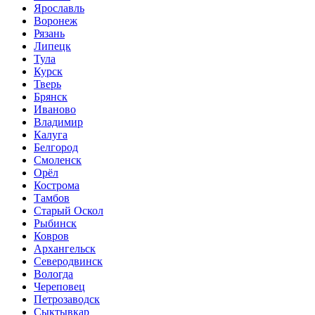
Ярославль
Воронеж
Рязань
Липецк
Тула
Курск
Тверь
Брянск
Иваново
Владимир
Калуга
Белгород
Смоленск
Орёл
Кострома
Тамбов
Старый Оскол
Рыбинск
Ковров
Архангельск
Северодвинск
Вологда
Череповец
Петрозаводск
Сыктывкар