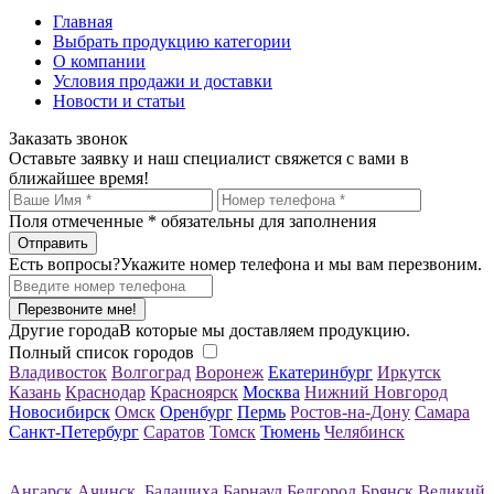
Главная
Выбрать продукцию категории
О компании
Условия продажи и доставки
Новости и статьи
Заказать звонок
Оставьте заявку и наш специалист свяжется с вами в
ближайшее время!
Поля отмеченные
*
обязательны для заполнения
Есть вопросы?
Укажите номер телефона и мы вам перезвоним.
Перезвоните мне!
Другие города
В которые мы доставляем продукцию.
Полный список городов
Владивосток
Волгоград
Воронеж
Екатеринбург
Иркутск
Казань
Краснодар
Красноярск
Москва
Нижний Новгород
Новосибирск
Омск
Оренбург
Пермь
Ростов-на-Дону
Самара
Санкт-Петербург
Саратов
Томск
Тюмень
Челябинск
Ангарск
Ачинск
Балашиха
Барнаул
Белгород
Брянск
Великий