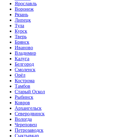
Ярославль
Воронеж
Рязань
Липецк
Тула
Курск
Тверь
Брянск
Иваново
Владимир
Калуга
Белгород
Смоленск
Орёл
Кострома
Тамбов
Старый Оскол
Рыбинск
Ковров
Архангельск
Северодвинск
Вологда
Череповец
Петрозаводск
Сыктывкар