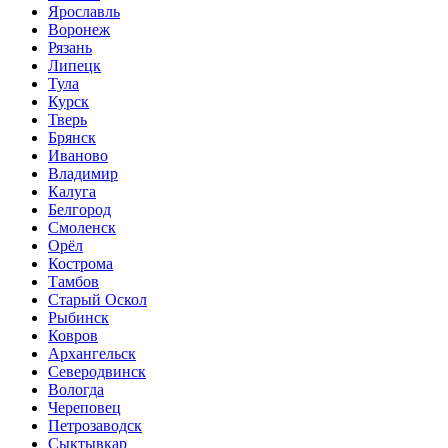
Ярославль
Воронеж
Рязань
Липецк
Тула
Курск
Тверь
Брянск
Иваново
Владимир
Калуга
Белгород
Смоленск
Орёл
Кострома
Тамбов
Старый Оскол
Рыбинск
Ковров
Архангельск
Северодвинск
Вологда
Череповец
Петрозаводск
Сыктывкар