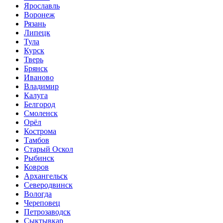
Ярославль
Воронеж
Рязань
Липецк
Тула
Курск
Тверь
Брянск
Иваново
Владимир
Калуга
Белгород
Смоленск
Орёл
Кострома
Тамбов
Старый Оскол
Рыбинск
Ковров
Архангельск
Северодвинск
Вологда
Череповец
Петрозаводск
Сыктывкар