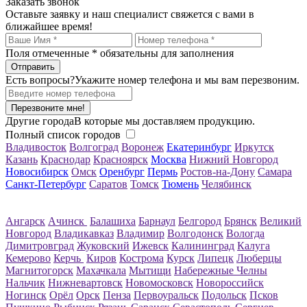
Заказать звонок
Оставьте заявку и наш специалист свяжется с вами в
ближайшее время!
Поля отмеченные
*
обязательны для заполнения
Есть вопросы?
Укажите номер телефона и мы вам перезвоним.
Перезвоните мне!
Другие города
В которые мы доставляем продукцию.
Полный список городов
Владивосток
Волгоград
Воронеж
Екатеринбург
Иркутск
Казань
Краснодар
Красноярск
Москва
Нижний Новгород
Новосибирск
Омск
Оренбург
Пермь
Ростов-на-Дону
Самара
Санкт-Петербург
Саратов
Томск
Тюмень
Челябинск
Ангарск
Ачинск
Балашиха
Барнаул
Белгород
Брянск
Великий
Новгород
Владикавказ
Владимир
Волгодонск
Вологда
Димитровград
Жуковский
Ижевск
Калининград
Калуга
Кемерово
Керчь
Киров
Кострома
Курск
Липецк
Люберцы
Магнитогорск
Махачкала
Мытищи
Набережные Челны
Нальчик
Нижневартовск
Новомосковск
Новороссийск
Ногинск
Орёл
Орск
Пенза
Первоуральск
Подольск
Псков