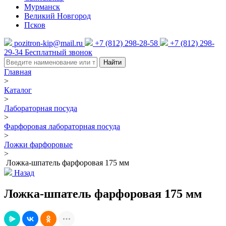
Мурманск
Великий Новгород
Псков
pozitron-kip@mail.ru
+7 (812) 298-28-58
+7 (812) 298-
29-34
Бесплатный звонок
Найти
Главная
>
Каталог
>
Лабораторная посуда
>
Фарфоровая лабораторная посуда
>
Ложки фарфоровые
>
Ложка-шпатель фарфоровая 175 мм
Назад
Ложка-шпатель фарфоровая 175 мм