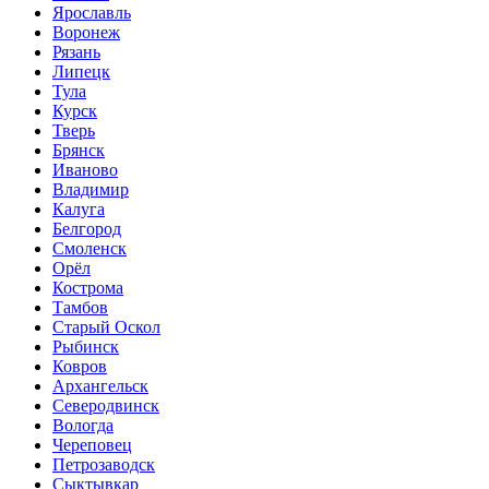
Ярославль
Воронеж
Рязань
Липецк
Тула
Курск
Тверь
Брянск
Иваново
Владимир
Калуга
Белгород
Смоленск
Орёл
Кострома
Тамбов
Старый Оскол
Рыбинск
Ковров
Архангельск
Северодвинск
Вологда
Череповец
Петрозаводск
Сыктывкар