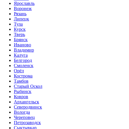
Ярославль
Воронеж
Рязань
Липецк
Тула
Курск
Тверь
Брянск
Иваново
Владимир
Калуга
Белгород
Смоленск
Орёл
Кострома
Тамбов
Старый Оскол
Рыбинск
Ковров
Архангельск
Северодвинск
Вологда
Череповец
Петрозаводск
Сыктывкар