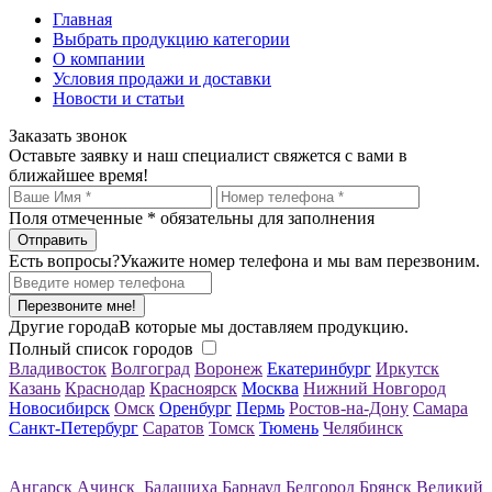
Главная
Выбрать продукцию категории
О компании
Условия продажи и доставки
Новости и статьи
Заказать звонок
Оставьте заявку и наш специалист свяжется с вами в
ближайшее время!
Поля отмеченные
*
обязательны для заполнения
Есть вопросы?
Укажите номер телефона и мы вам перезвоним.
Перезвоните мне!
Другие города
В которые мы доставляем продукцию.
Полный список городов
Владивосток
Волгоград
Воронеж
Екатеринбург
Иркутск
Казань
Краснодар
Красноярск
Москва
Нижний Новгород
Новосибирск
Омск
Оренбург
Пермь
Ростов-на-Дону
Самара
Санкт-Петербург
Саратов
Томск
Тюмень
Челябинск
Ангарск
Ачинск
Балашиха
Барнаул
Белгород
Брянск
Великий