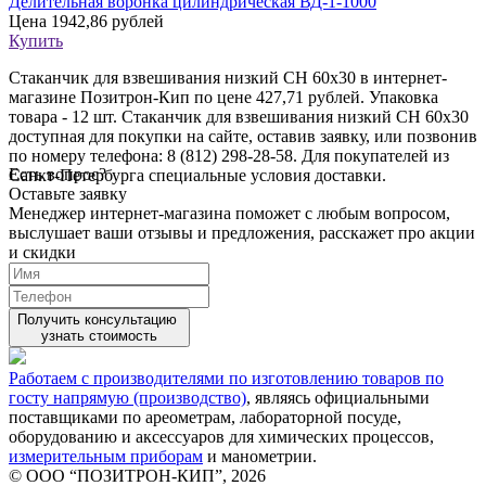
Делительная воронка цилиндрическая ВД-1-1000
Цена
1942,86 рублей
Купить
Стаканчик для взвешивания низкий СН 60х30 в интернет-
магазине Позитрон-Кип по цене 427,71 рублей. Упаковка
товара - 12 шт. Стаканчик для взвешивания низкий СН 60х30
доступная для покупки на сайте, оставив заявку, или позвонив
по номеру телефона: 8 (812) 298-28-58. Для покупателей из
Есть вопрос?
Санкт-Петербурга специальные условия доставки.
Оставьте заявку
Менеджер интернет-магазина поможет с любым вопросом,
выслушает ваши
отзывы
и предложения, расскажет про акции
и скидки
Получить консультацию
узнать стоимость
Работаем с производителями по изготовлению товаров по
госту напрямую (производство)
, являясь официальными
поставщиками по ареометрам, лабораторной посуде,
оборудованию и аксессуаров для химических процессов,
измерительным приборам
и манометрии.
© ООО “ПОЗИТРОН-КИП”, 2026