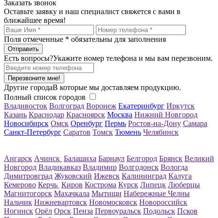
Заказать звонок
Оставьте заявку и наш специалист свяжется с вами в
ближайшее время!
Поля отмеченные
*
обязательны для заполнения
Есть вопросы?
Укажите номер телефона и мы вам перезвоним.
Перезвоните мне!
Другие города
В которые мы доставляем продукцию.
Полный список городов
Владивосток
Волгоград
Воронеж
Екатеринбург
Иркутск
Казань
Краснодар
Красноярск
Москва
Нижний Новгород
Новосибирск
Омск
Оренбург
Пермь
Ростов-на-Дону
Самара
Санкт-Петербург
Саратов
Томск
Тюмень
Челябинск
Ангарск
Ачинск
Балашиха
Барнаул
Белгород
Брянск
Великий
Новгород
Владикавказ
Владимир
Волгодонск
Вологда
Димитровград
Жуковский
Ижевск
Калининград
Калуга
Кемерово
Керчь
Киров
Кострома
Курск
Липецк
Люберцы
Магнитогорск
Махачкала
Мытищи
Набережные Челны
Нальчик
Нижневартовск
Новомосковск
Новороссийск
Ногинск
Орёл
Орск
Пенза
Первоуральск
Подольск
Псков