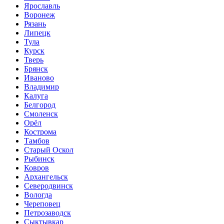
Ярославль
Воронеж
Рязань
Липецк
Тула
Курск
Тверь
Брянск
Иваново
Владимир
Калуга
Белгород
Смоленск
Орёл
Кострома
Тамбов
Старый Оскол
Рыбинск
Ковров
Архангельск
Северодвинск
Вологда
Череповец
Петрозаводск
Сыктывкар