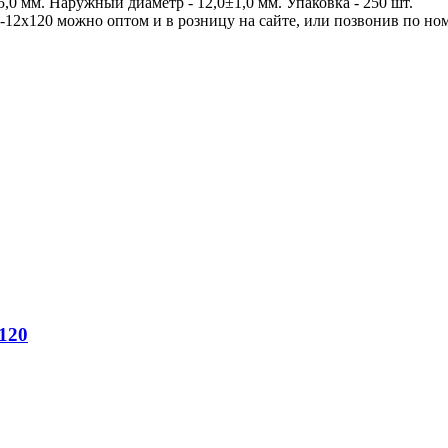
5,0 мм. Наружный диаметр - 12,0±1,0 мм. Упаковка - 250 шт.
12х120 можно оптом и в розницу на сайте, или позвонив по номе
120