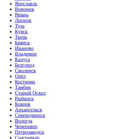
Ярославль
Воронеж
Рязань
Липецк
Тула
Курск
Тверь
Брянск
Иваново
Владимир
Калуга
Белгород
Смоленск
Орёл
Кострома
Тамбов
Старый Оскол
Рыбинск
Ковров
Архангельск
Северодвинск
Вологда
Череповец
Петрозаводск
Сыктывкар