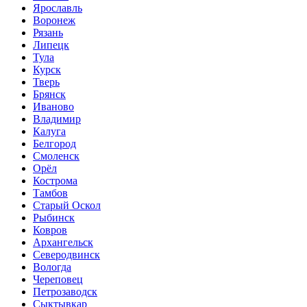
Ярославль
Воронеж
Рязань
Липецк
Тула
Курск
Тверь
Брянск
Иваново
Владимир
Калуга
Белгород
Смоленск
Орёл
Кострома
Тамбов
Старый Оскол
Рыбинск
Ковров
Архангельск
Северодвинск
Вологда
Череповец
Петрозаводск
Сыктывкар