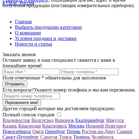
в Орле, Россия
получения продукции (поставщик измерительных приборов).
Главная
Выбрать продукцию категории
О компании
Условия продажи и доставки
Новости и статьи
Заказать звонок
Оставьте заявку и наш специалист свяжется с вами в
ближайшее время!
Поля отмеченные
*
обязательны для заполнения
Есть вопросы?
Укажите номер телефона и мы вам перезвоним.
Перезвоните мне!
Другие города
В которые мы доставляем продукцию.
Полный список городов
Владивосток
Волгоград
Воронеж
Екатеринбург
Иркутск
Казань
Краснодар
Красноярск
Москва
Нижний Новгород
Новосибирск
Омск
Оренбург
Пермь
Ростов-на-Дону
Самара
Санкт-Петербург
Саратов
Томск
Тюмень
Челябинск