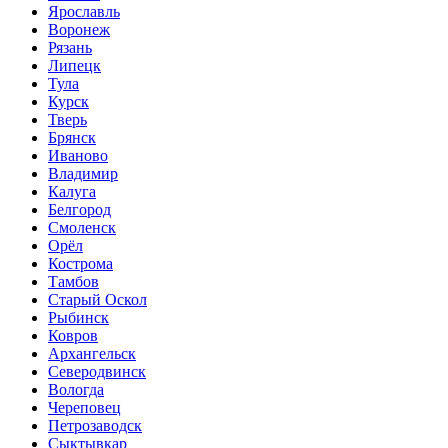
Ярославль
Воронеж
Рязань
Липецк
Тула
Курск
Тверь
Брянск
Иваново
Владимир
Калуга
Белгород
Смоленск
Орёл
Кострома
Тамбов
Старый Оскол
Рыбинск
Ковров
Архангельск
Северодвинск
Вологда
Череповец
Петрозаводск
Сыктывкар