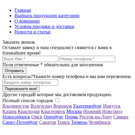
Главная
Выбрать продукцию категории
О компании
Условия продажи и доставки
Новости и статьи
Заказать звонок
Оставьте заявку и наш специалист свяжется с вами в
ближайшее время!
Поля отмеченные
*
обязательны для заполнения
Есть вопросы?
Укажите номер телефона и мы вам перезвоним.
Перезвоните мне!
Другие города
В которые мы доставляем продукцию.
Полный список городов
Владивосток
Волгоград
Воронеж
Екатеринбург
Иркутск
Казань
Краснодар
Красноярск
Москва
Нижний Новгород
Новосибирск
Омск
Оренбург
Пермь
Ростов-на-Дону
Самара
Санкт-Петербург
Саратов
Томск
Тюмень
Челябинск