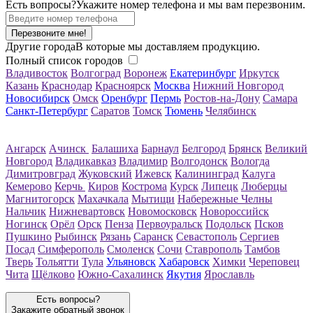
Есть вопросы?
Укажите номер телефона и мы вам перезвоним.
Перезвоните мне!
Другие города
В которые мы доставляем продукцию.
Полный список городов
Владивосток
Волгоград
Воронеж
Екатеринбург
Иркутск
Казань
Краснодар
Красноярск
Москва
Нижний Новгород
Новосибирск
Омск
Оренбург
Пермь
Ростов-на-Дону
Самара
Санкт-Петербург
Саратов
Томск
Тюмень
Челябинск
Ангарск
Ачинск
Балашиха
Барнаул
Белгород
Брянск
Великий
Новгород
Владикавказ
Владимир
Волгодонск
Вологда
Димитровград
Жуковский
Ижевск
Калининград
Калуга
Кемерово
Керчь
Киров
Кострома
Курск
Липецк
Люберцы
Магнитогорск
Махачкала
Мытищи
Набережные Челны
Нальчик
Нижневартовск
Новомосковск
Новороссийск
Ногинск
Орёл
Орск
Пенза
Первоуральск
Подольск
Псков
Пушкино
Рыбинск
Рязань
Саранск
Севастополь
Сергиев
Посад
Симферополь
Смоленск
Сочи
Ставрополь
Тамбов
Тверь
Тольятти
Тула
Ульяновск
Хабаровск
Химки
Череповец
Чита
Щёлково
Южно-Сахалинск
Якутия
Ярославль
Есть вопросы?
Закажите обратный звонок