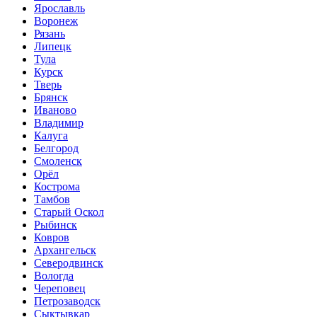
Ярославль
Воронеж
Рязань
Липецк
Тула
Курск
Тверь
Брянск
Иваново
Владимир
Калуга
Белгород
Смоленск
Орёл
Кострома
Тамбов
Старый Оскол
Рыбинск
Ковров
Архангельск
Северодвинск
Вологда
Череповец
Петрозаводск
Сыктывкар