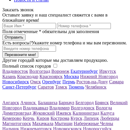
Заказать звонок
Оставьте заявку и наш специалист свяжется с вами в
ближайшее время!
Поля отмеченные
*
обязательны для заполнения
Есть вопросы?
Укажите номер телефона и мы вам перезвоним.
Перезвоните мне!
Другие города
В которые мы доставляем продукцию.
Полный список городов
Владивосток
Волгоград
Воронеж
Екатеринбург
Иркутск
Казань
Краснодар
Красноярск
Москва
Нижний Новгород
Новосибирск
Омск
Оренбург
Пермь
Ростов-на-Дону
Самара
Санкт-Петербург
Саратов
Томск
Тюмень
Челябинск
Ангарск
Ачинск
Балашиха
Барнаул
Белгород
Брянск
Великий
Новгород
Владикавказ
Владимир
Волгодонск
Вологда
Димитровград
Жуковский
Ижевск
Калининград
Калуга
Кемерово
Керчь
Киров
Кострома
Курск
Липецк
Люберцы
Магнитогорск
Махачкала
Мытищи
Набережные Челны
Нальчик
Нижневартовск
Новомосковск
Новороссийск