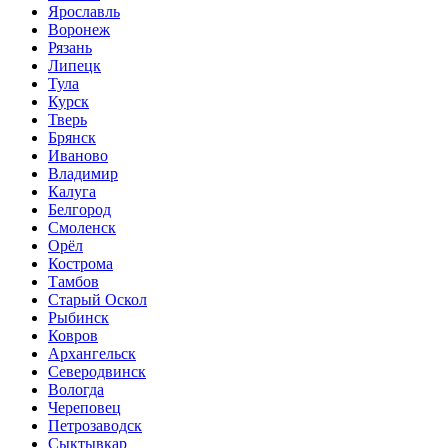
Ярославль
Воронеж
Рязань
Липецк
Тула
Курск
Тверь
Брянск
Иваново
Владимир
Калуга
Белгород
Смоленск
Орёл
Кострома
Тамбов
Старый Оскол
Рыбинск
Ковров
Архангельск
Северодвинск
Вологда
Череповец
Петрозаводск
Сыктывкар